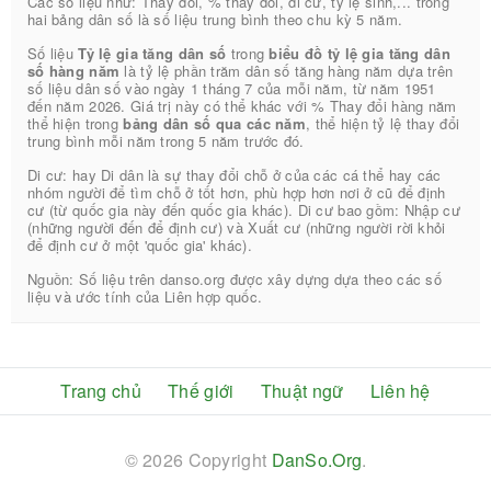
Các số liệu như: Thay đổi, % thay đổi, di cư, tỷ lệ sinh,... trong
hai bảng dân số là số liệu trung bình theo chu kỳ 5 năm.
Số liệu
Tỷ lệ gia tăng dân số
trong
biểu đồ tỷ lệ gia tăng dân
số hàng năm
là tỷ lệ phần trăm dân số tăng hàng năm dựa trên
số liệu dân số vào ngày 1 tháng 7 của mỗi năm, từ năm 1951
đến năm 2026. Giá trị này có thể khác với % Thay đổi hàng năm
thể hiện trong
bảng dân số qua các năm
, thể hiện tỷ lệ thay đổi
trung bình mỗi năm trong 5 năm trước đó.
Di cư: hay Di dân là sự thay đổi chỗ ở của các cá thể hay các
nhóm người để tìm chỗ ở tốt hơn, phù hợp hơn nơi ở cũ để định
cư (từ quốc gia này đến quốc gia khác). Di cư bao gồm: Nhập cư
(những người đến để định cư) và Xuất cư (những người rời khỏi
để định cư ở một 'quốc gia' khác).
Nguồn: Số liệu trên danso.org được xây dựng dựa theo các số
liệu và ước tính của Liên hợp quốc.
Trang chủ
Thế giới
Thuật ngữ
Liên hệ
© 2026 Copyright
DanSo.Org
.