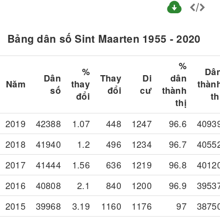
Bảng dân số Sint Maarten 1955 - 2020
%
%
Dâ
Dân
Thay
Di
dân
Năm
thay
thàn
số
đổi
cư
thành
đổi
th
thị
2019
42388
1.07
448
1247
96.6
4093
2018
41940
1.2
496
1234
96.7
4055
2017
41444
1.56
636
1219
96.8
4012
2016
40808
2.1
840
1200
96.9
3953
2015
39968
3.19
1160
1176
97
3875