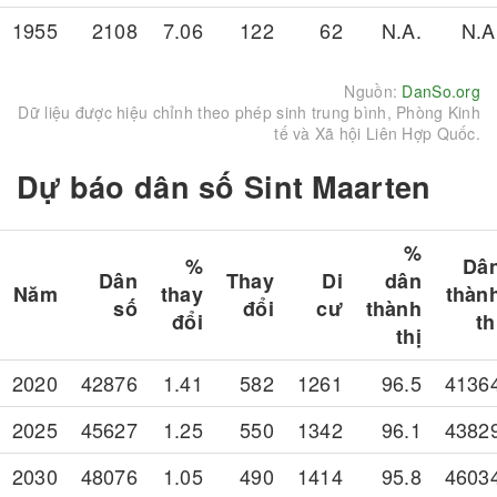
1955
2108
7.06
122
62
N.A.
N.A
Nguồn:
DanSo.org
Dữ liệu được hiệu chỉnh theo phép sinh trung bình, Phòng Kinh
tế và Xã hội Liên Hợp Quốc.
Dự báo dân số Sint Maarten
%
%
Dâ
Dân
Thay
Di
dân
Năm
thay
thàn
số
đổi
cư
thành
đổi
th
thị
2020
42876
1.41
582
1261
96.5
4136
2025
45627
1.25
550
1342
96.1
4382
2030
48076
1.05
490
1414
95.8
4603