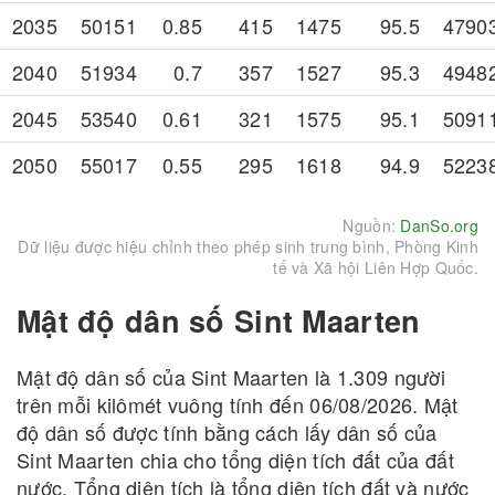
2035
50151
0.85
415
1475
95.5
4790
2040
51934
0.7
357
1527
95.3
4948
2045
53540
0.61
321
1575
95.1
5091
2050
55017
0.55
295
1618
94.9
5223
Nguồn:
DanSo.org
Dữ liệu được hiệu chỉnh theo phép sinh trung bình, Phòng Kinh
tế và Xã hội Liên Hợp Quốc.
Mật độ dân số Sint Maarten
Mật độ dân số của Sint Maarten là 1.309 người
trên mỗi kilômét vuông tính đến 06/08/2026. Mật
độ dân số được tính bằng cách lấy dân số của
Sint Maarten chia cho tổng diện tích đất của đất
nước. Tổng diện tích là tổng diện tích đất và nước