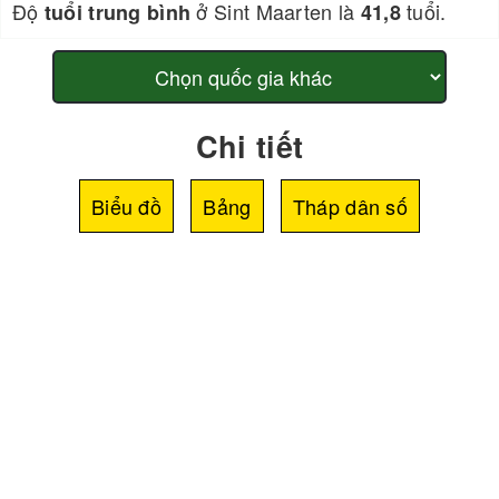
Độ
ở Sint Maarten là
tuổi.
tuổi trung bình
41,8
Chi tiết
Biểu đồ
Bảng
Tháp dân số