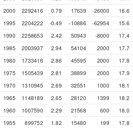
2000
2292416
0.79
17639
-26000
16.6
1995
2204222
-0.49
-10886
-62954
15.6
1990
2258653
2.42
50943
-8000
17.4
1985
2003937
2.94
54104
2000
17.7
1980
1733416
2.86
45595
2000
17.8
1975
1505439
2.81
38899
2000
17.9
1970
1310945
2.69
32551
1000
18.1
1965
1148189
2.65
28120
1399
18.2
1960
1007590
2.29
21568
600
18.0
1955
899752
1.82
15480
199
17.8