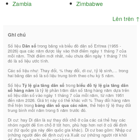
Zambia
Zimbabwe
Lên trên ↑
Ghi chú
Số liệu
Dân số
trong bảng và biểu đồ dân số Eritrea (1955 -
2026) qua các năm được lấy vào thời điểm ngày 1 tháng 7 của
mỗi năm. Thời điểm mới nhất, nếu chưa đến ngày 1 tháng 7 thì
đó là số liệu ước tính.
Các số liệu như: Thay đổi, % thay đổi, di cư, tỷ lệ sinh,... trong
hai bảng dân số là số liệu trung bình theo chu kỳ 5 năm.
Số liệu
Tỷ lệ gia tăng dân số
trong
biểu đồ tỷ lệ gia tăng dân
số hàng năm
là tỷ lệ phần trăm dân số tăng hàng năm dựa trên
số liệu dân số vào ngày 1 tháng 7 của mỗi năm, từ năm 1951
đến năm 2026. Giá trị này có thể khác với % Thay đổi hàng năm
thể hiện trong
bảng dân số qua các năm
, thể hiện tỷ lệ thay đổi
trung bình mỗi năm trong 5 năm trước đó.
Di cư: hay Di dân là sự thay đổi chỗ ở của các cá thể hay các
nhóm người để tìm chỗ ở tốt hơn, phù hợp hơn nơi ở cũ để định
cư (từ quốc gia này đến quốc gia khác). Di cư bao gồm: Nhập cư
(những người đến để định cư) và Xuất cư (những người rời khỏi
để định cư ở một 'quốc gia' khác).