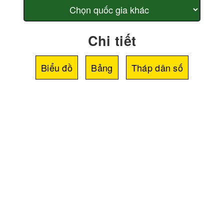
Chi tiết
Biểu đồ
Bảng
Tháp dân số