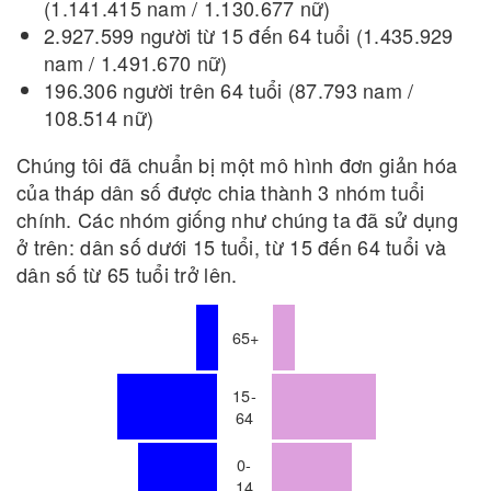
(1.141.415 nam / 1.130.677 nữ)
2.927.599 người từ 15 đến 64 tuổi (1.435.929
nam / 1.491.670 nữ)
196.306 người trên 64 tuổi (87.793 nam /
108.514 nữ)
Chúng tôi đã chuẩn bị một mô hình đơn giản hóa
của tháp dân số được chia thành 3 nhóm tuổi
chính. Các nhóm giống như chúng ta đã sử dụng
ở trên: dân số dưới 15 tuổi, từ 15 đến 64 tuổi và
dân số từ 65 tuổi trở lên.
65+
15-
64
0-
14