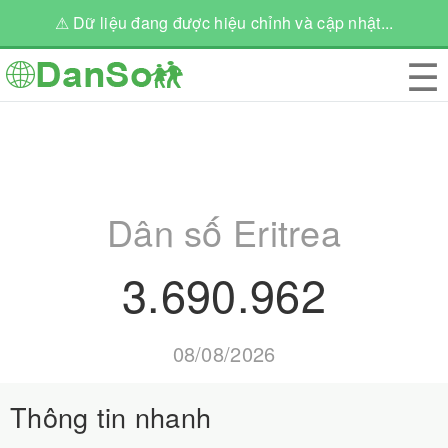
⚠ Dữ liệu đang được hiệu chỉnh và cập nhật...
☰
Dân số Eritrea
3.690.962
08/08/2026
Thông tin nhanh