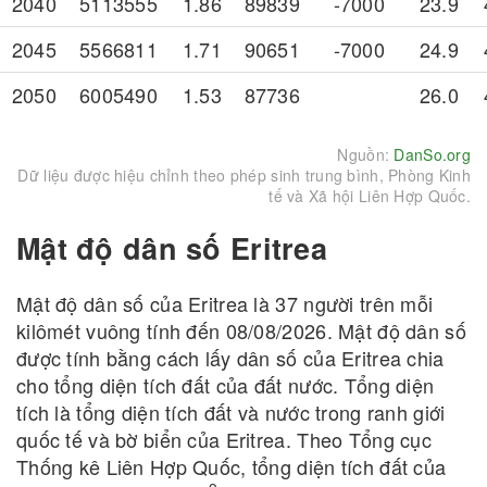
2040
5113555
1.86
89839
-7000
23.9
2045
5566811
1.71
90651
-7000
24.9
2050
6005490
1.53
87736
26.0
Nguồn:
DanSo.org
Dữ liệu được hiệu chỉnh theo phép sinh trung bình, Phòng Kinh
tế và Xã hội Liên Hợp Quốc.
Mật độ dân số Eritrea
Mật độ dân số của Eritrea là 37 người trên mỗi
kilômét vuông tính đến 08/08/2026. Mật độ dân số
được tính bằng cách lấy dân số của Eritrea chia
cho tổng diện tích đất của đất nước. Tổng diện
tích là tổng diện tích đất và nước trong ranh giới
quốc tế và bờ biển của Eritrea. Theo Tổng cục
Thống kê Liên Hợp Quốc, tổng diện tích đất của