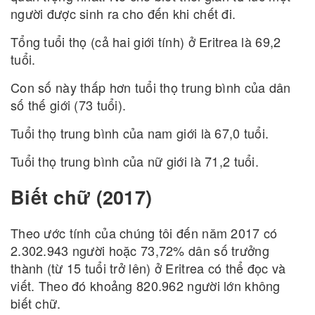
người được sinh ra cho đến khi chết đi.
Tổng tuổi thọ (cả hai giới tính) ở Eritrea là 69,2
tuổi.
Con số này thấp hơn tuổi thọ trung bình của dân
số thế giới (73 tuổi).
Tuổi thọ trung bình của nam giới là 67,0 tuổi.
Tuổi thọ trung bình của nữ giới là 71,2 tuổi.
Biết chữ (2017)
Theo ước tính của chúng tôi đến năm 2017 có
2.302.943 người hoặc 73,72% dân số trưởng
thành (từ 15 tuổi trở lên) ở Eritrea có thể đọc và
viết. Theo đó khoảng 820.962 người lớn không
biết chữ.