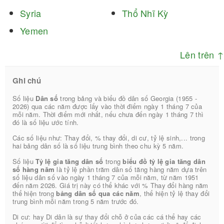
Syria
Thổ Nhĩ Kỳ
Yemen
Lên trên ↑
Ghi chú
Số liệu
Dân số
trong bảng và biểu đồ dân số Georgia (1955 -
2026) qua các năm được lấy vào thời điểm ngày 1 tháng 7 của
mỗi năm. Thời điểm mới nhất, nếu chưa đến ngày 1 tháng 7 thì
đó là số liệu ước tính.
Các số liệu như: Thay đổi, % thay đổi, di cư, tỷ lệ sinh,... trong
hai bảng dân số là số liệu trung bình theo chu kỳ 5 năm.
Số liệu
Tỷ lệ gia tăng dân số
trong
biểu đồ tỷ lệ gia tăng dân
số hàng năm
là tỷ lệ phần trăm dân số tăng hàng năm dựa trên
số liệu dân số vào ngày 1 tháng 7 của mỗi năm, từ năm 1951
đến năm 2026. Giá trị này có thể khác với % Thay đổi hàng năm
thể hiện trong
bảng dân số qua các năm
, thể hiện tỷ lệ thay đổi
trung bình mỗi năm trong 5 năm trước đó.
Di cư: hay Di dân là sự thay đổi chỗ ở của các cá thể hay các