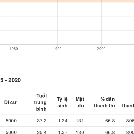
5 - 2020
Tuổi
Tỷ lệ
Mật
% dân
Di cư
trung
sinh
độ
thành thị
thành
bình
5000
37.3
1.34
131
66.8
80
5000
35.4
1.37
130
66.8
80