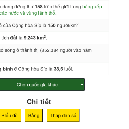
p đang đứng thứ
158
trên thế giới trong
bảng xếp
các nước và vùng lãnh thổ
.
.
2
ố của Cộng hòa Síp là
150
người/km
2
 tích
đất
là
9.243 km
.
ố sống ở thành thị (852.384 người vào năm
g bình
ở Cộng hòa Síp là
38,6
tuổi.
Chi tiết
Biểu đồ
Bảng
Tháp dân số