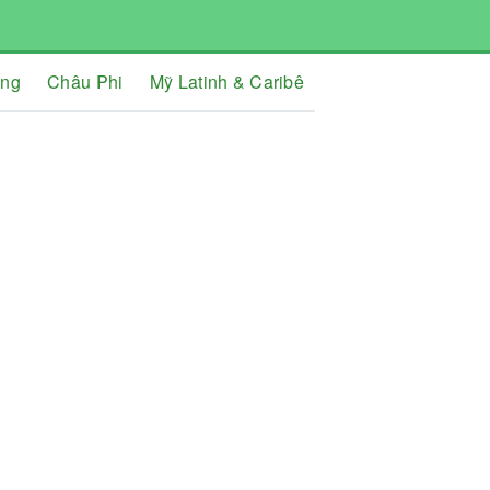
ơng
Châu Phi
Mỹ Latinh & Caribê