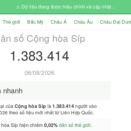
⚠ Dữ liệu đang được hiệu chỉnh và cập nhật...
Thế giới
Bắc Mỹ
Châu Á
Châu Âu
Châu Đại Dư
ân số Cộng hòa Síp
1.383.414
06/08/2026
n nhanh
tại của
Cộng hòa Síp
là
1.383.414
người vào
026 theo số liệu mới nhất từ Liên Hợp Quốc.
 hòa Síp hiện chiếm
0,02%
dân số thế giới
.