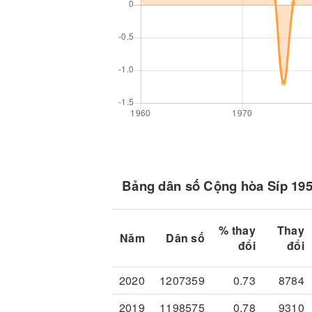
Bảng dân số Cộng hòa Síp 195
% thay
Thay
Năm
Dân số
đổi
đổi
2020
1207359
0.73
8784
2019
1198575
0.78
9310