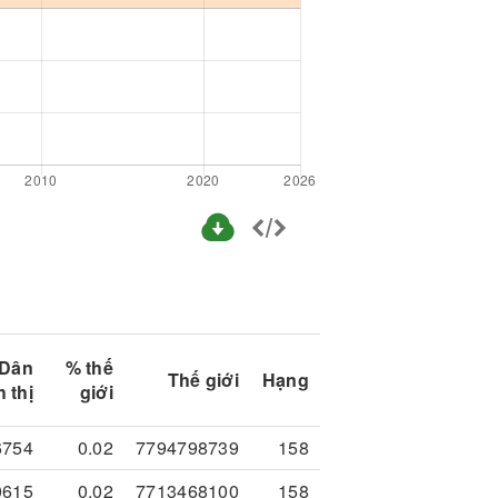
Dân
% thế
Thế giới
Hạng
 thị
giới
6754
0.02
7794798739
158
0615
0.02
7713468100
158