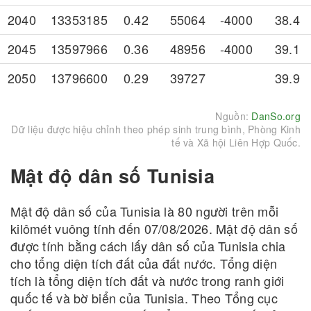
2040
13353185
0.42
55064
-4000
38.4
2045
13597966
0.36
48956
-4000
39.1
2050
13796600
0.29
39727
39.9
Nguồn:
DanSo.org
Dữ liệu được hiệu chỉnh theo phép sinh trung bình, Phòng Kinh
tế và Xã hội Liên Hợp Quốc.
Mật độ dân số Tunisia
Mật độ dân số của Tunisia là 80 người trên mỗi
kilômét vuông tính đến 07/08/2026. Mật độ dân số
được tính bằng cách lấy dân số của Tunisia chia
cho tổng diện tích đất của đất nước. Tổng diện
tích là tổng diện tích đất và nước trong ranh giới
quốc tế và bờ biển của Tunisia. Theo Tổng cục