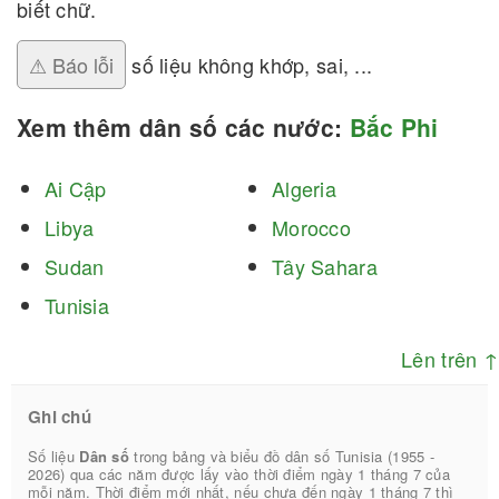
biết chữ.
⚠ Báo lỗi
số liệu không khớp, sai, ...
Xem thêm dân số các nước:
Bắc Phi
Ai Cập
Algeria
Libya
Morocco
Sudan
Tây Sahara
Tunisia
Lên trên ↑
Ghi chú
Số liệu
Dân số
trong bảng và biểu đồ dân số Tunisia (1955 -
2026) qua các năm được lấy vào thời điểm ngày 1 tháng 7 của
mỗi năm. Thời điểm mới nhất, nếu chưa đến ngày 1 tháng 7 thì