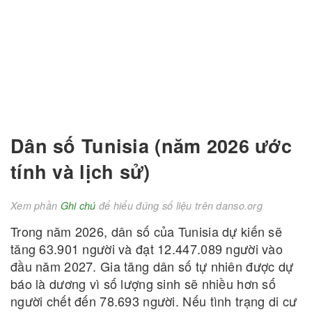
Dân số Tunisia (năm 2026 ước
tính và lịch sử)
Xem phần
Ghi chú
để hiểu đúng số liệu trên danso.org
Trong năm 2026, dân số của Tunisia dự kiến sẽ
tăng 63.901 người và đạt 12.447.089 người vào
đầu năm 2027. Gia tăng dân số tự nhiên được dự
báo là dương vì số lượng sinh sẽ nhiều hơn số
người chết đến 78.693 người. Nếu tình trạng di cư