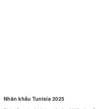
Nhân khẩu Tunisia 2025