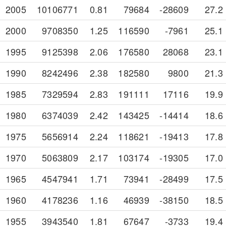
2005
10106771
0.81
79684
-28609
27.2
2000
9708350
1.25
116590
-7961
25.1
1995
9125398
2.06
176580
28068
23.1
1990
8242496
2.38
182580
9800
21.3
1985
7329594
2.83
191111
17116
19.9
1980
6374039
2.42
143425
-14414
18.6
1975
5656914
2.24
118621
-19413
17.8
1970
5063809
2.17
103174
-19305
17.0
1965
4547941
1.71
73941
-28499
17.5
1960
4178236
1.16
46939
-38150
18.5
1955
3943540
1.81
67647
-3733
19.4