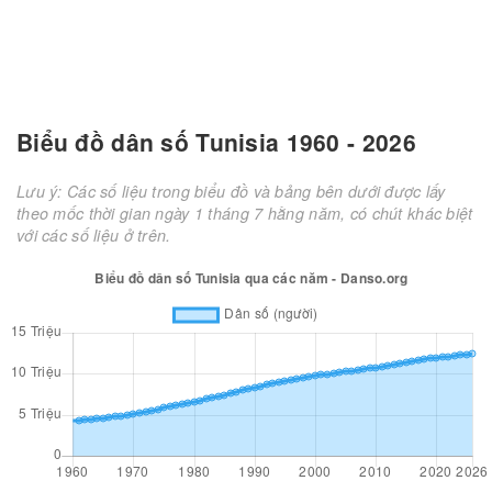
Biểu đồ dân số Tunisia 1960 - 2026
Lưu ý: Các số liệu trong biểu đồ và bảng bên dưới được lấy
theo mốc thời gian ngày 1 tháng 7 hằng năm, có chút khác biệt
với các số liệu ở trên.