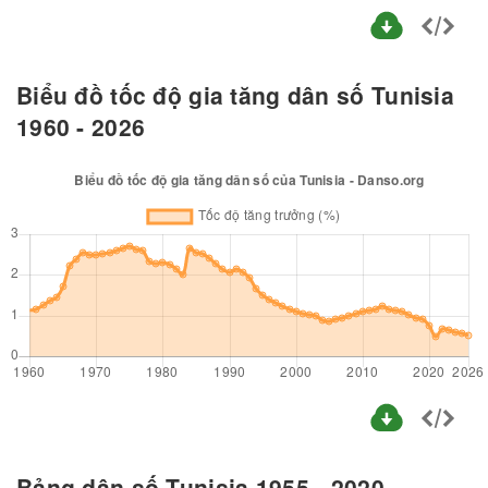
Biểu đồ tốc độ gia tăng dân số Tunisia
1960 - 2026
Bảng dân số Tunisia 1955 - 2020