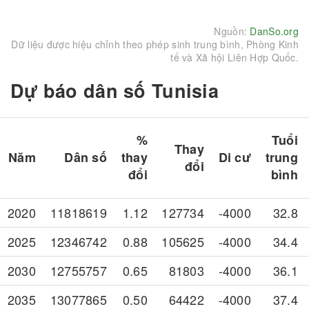
Nguồn:
DanSo.org
Dữ liệu được hiệu chỉnh theo phép sinh trung bình, Phòng Kinh
tế và Xã hội Liên Hợp Quốc.
Dự báo dân số Tunisia
%
Tuổi
Thay
Năm
Dân số
thay
Di cư
trung
đổi
đổi
bình
2020
11818619
1.12
127734
-4000
32.8
2025
12346742
0.88
105625
-4000
34.4
2030
12755757
0.65
81803
-4000
36.1
2035
13077865
0.50
64422
-4000
37.4