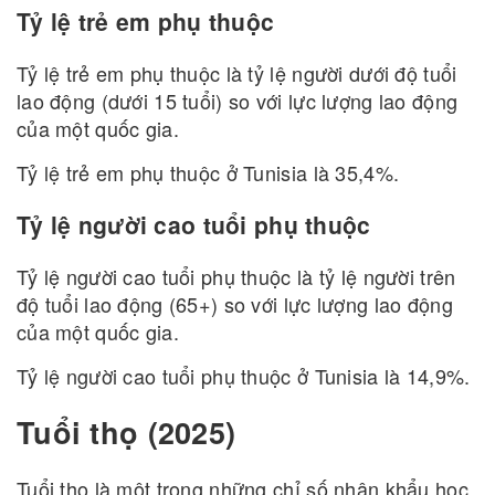
Tỷ lệ trẻ em phụ thuộc
Tỷ lệ trẻ em phụ thuộc là tỷ lệ người dưới độ tuổi
lao động (dưới 15 tuổi) so với lực lượng lao động
của một quốc gia.
Tỷ lệ trẻ em phụ thuộc ở Tunisia là 35,4%.
Tỷ lệ người cao tuổi phụ thuộc
Tỷ lệ người cao tuổi phụ thuộc là tỷ lệ người trên
độ tuổi lao động (65+) so với lực lượng lao động
của một quốc gia.
Tỷ lệ người cao tuổi phụ thuộc ở Tunisia là 14,9%.
Tuổi thọ (2025)
Tuổi thọ là một trong những chỉ số nhân khẩu học