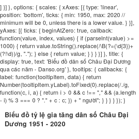
] }] }, options: { scales: { xAxes: [{ type: 'linear',
position: 'bottom', ticks: { min: 1950, max: 2020 //
minimum will be 0, unless there is a lower value. } }],
yAxes: [{ ticks: { beginAtZero: true, callback:
function(value, index, values) { if (parseInt(value) >=
1000) { return value.toString().replace(/\B(?=(\d{3})+
(?!\d))/g, "."); } else { return value; } } } }] }, title: {
display: true, text: 'Biểu đồ dân số Châu Đại Dương
qua các năm - Danso.org' }, tooltips: { callbacks: {
label: function(tooltipItem, data) { return
Number(tooltipItem.yLabel).toFixed(0).replace(/./g,
function(c, i, a) { return i > 0 && c !== "," && (a.length
- i) % 3 === 0 ? "." + c : c; }) + " người"; } } } } }); }
Biểu đồ tỷ lệ gia tăng dân số Châu Đại
Dương 1951 - 2020