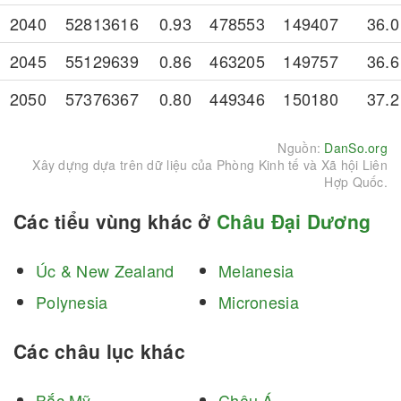
2040
52813616
0.93
478553
149407
36.0
2045
55129639
0.86
463205
149757
36.6
2050
57376367
0.80
449346
150180
37.2
Nguồn:
DanSo.org
Xây dựng dựa trên dữ liệu của Phòng Kinh tế và Xã hội Liên
Hợp Quốc.
Các tiểu vùng khác ở
Châu Đại Dương
Úc & New Zealand
Melanesia
Polynesia
Micronesia
Các châu lục khác
Bắc Mỹ
Châu Á