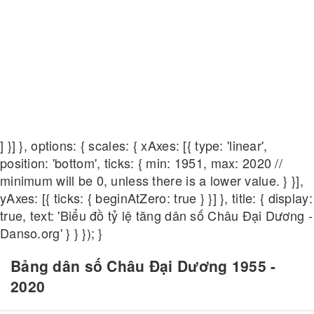
] }] }, options: { scales: { xAxes: [{ type: 'linear',
position: 'bottom', ticks: { min: 1951, max: 2020 //
minimum will be 0, unless there is a lower value. } }],
yAxes: [{ ticks: { beginAtZero: true } }] }, title: { display:
true, text: 'Biểu đồ tỷ lệ tăng dân số Châu Đại Dương -
Danso.org' } } }); }
Bảng dân số Châu Đại Dương 1955 -
2020