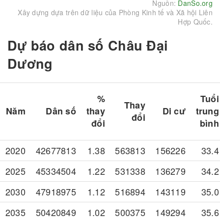
Nguồn:
DanSo.org
Xây dựng dựa trên dữ liệu của Phòng Kinh tế và Xã hội Liên
Hợp Quốc.
Dự báo dân số Châu Đại
Dương
%
Tuổi
Thay
Năm
Dân số
thay
Di cư
trung
đổi
đổi
bình
2020
42677813
1.38
563813
156226
33.4
2025
45334504
1.22
531338
136279
34.2
2030
47918975
1.12
516894
143119
35.0
2035
50420849
1.02
500375
149294
35.6