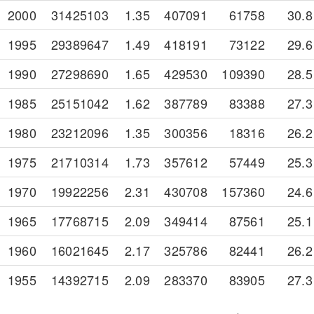
2000
31425103
1.35
407091
61758
30.8
1995
29389647
1.49
418191
73122
29.6
1990
27298690
1.65
429530
109390
28.5
1985
25151042
1.62
387789
83388
27.3
1980
23212096
1.35
300356
18316
26.2
1975
21710314
1.73
357612
57449
25.3
1970
19922256
2.31
430708
157360
24.6
1965
17768715
2.09
349414
87561
25.1
1960
16021645
2.17
325786
82441
26.2
1955
14392715
2.09
283370
83905
27.3