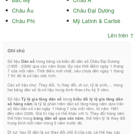
Châu Âu
Châu Đại Dương
Châu Phi
Mỹ Latinh & Caribê
Lên trên ↑
Ghi chú
Số liệu
Dân số
trong bảng và biểu đồ dân số Châu Đại Dương
(1955 - 2026) qua các năm được lấy vào thời điểm ngày 1 tháng
7 của mỗi năm. Thời điểm mới nhất, nếu chưa đến ngày 1 tháng
7 thì đó là số liệu ước tính.
Các số liệu như: Thay đổi, % thay đổi, di cư, tỷ lệ sinh,... trong
hai bảng dân số là số liệu trung bình theo chu kỳ 5 năm.
Số liệu
Tỷ lệ gia tăng dân số
trong
biểu đồ tỷ lệ gia tăng dân
số hàng năm
là tỷ lệ phần trăm dân số tăng hàng năm dựa trên
số liệu dân số vào ngày 1 tháng 7 của mỗi năm, từ năm 1951
đến năm 2026. Giá trị này có thể khác với % Thay đổi hàng năm
thể hiện trong
bảng dân số qua các năm
, thể hiện tỷ lệ thay đổi
trung bình mỗi năm trong 5 năm trước đó.
Di cư: hay Di dân là sự thay đổi chỗ ở của các cá thể hay các