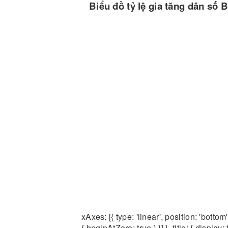
Biểu đồ tỷ lệ gia tăng dân số 
xAxes: [{ type: 'linear', position: 'botto
{ beginAtZero: true } }] }, title: { display