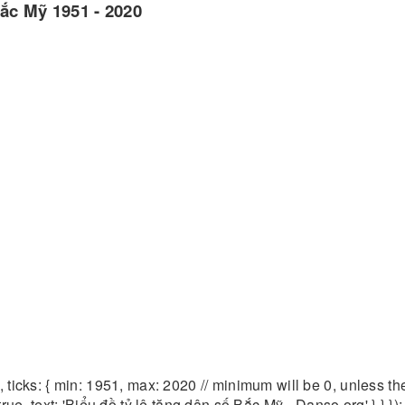
Bắc Mỹ 1951 - 2020
m', ticks: { min: 1951, max: 2020 // minimum will be 0, unless ther
: true, text: 'Biểu đồ tỷ lệ tăng dân số Bắc Mỹ - Danso.org' } } });