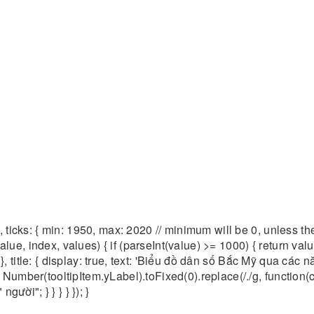
m', ticks: { min: 1950, max: 2020 // minimum will be 0, unless ther
alue, index, values) { if (parseInt(value) >= 1000) { return valu
} }] }, title: { display: true, text: 'Biểu đồ dân số Bắc Mỹ qua các 
n Number(tooltipItem.yLabel).toFixed(0).replace(/./g, function(c, 
người"; } } } } }); }