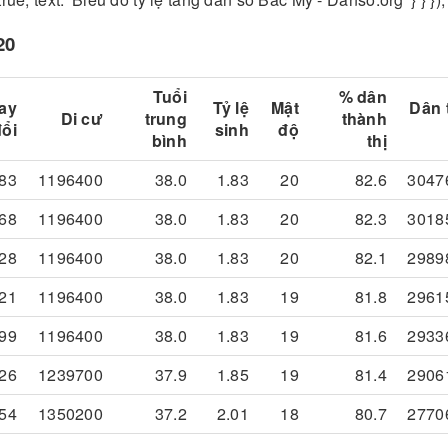
20
Tuổi
% dân
ay
Tỷ lệ
Mật
Dân 
Di cư
trung
thành
đổi
sinh
độ
bình
thị
83
1196400
38.0
1.83
20
82.6
3047
68
1196400
38.0
1.83
20
82.3
3018
28
1196400
38.0
1.83
20
82.1
2989
21
1196400
38.0
1.83
19
81.8
2961
99
1196400
38.0
1.83
19
81.6
2933
26
1239700
37.9
1.85
19
81.4
2906
54
1350200
37.2
2.01
18
80.7
2770