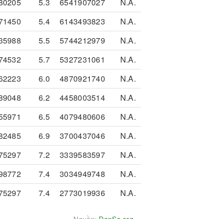
80205
5.3
6541907027
N.A.
71450
5.4
6143493823
N.A.
35988
5.5
5744212979
N.A.
74532
5.7
5327231061
N.A.
62223
6.0
4870921740
N.A.
89048
6.2
4458003514
N.A.
55971
6.5
4079480606
N.A.
82485
6.9
3700437046
N.A.
75297
7.2
3339583597
N.A.
98772
7.4
3034949748
N.A.
75297
7.4
2773019936
N.A.