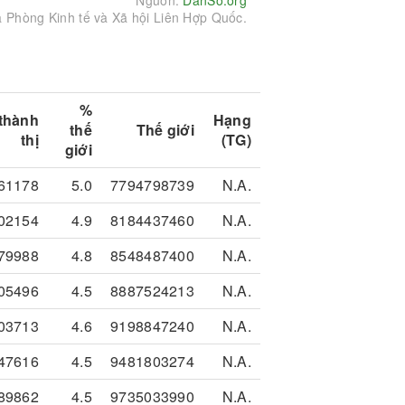
Nguồn:
DanSo.org
a Phòng Kinh tế và Xã hội Liên Hợp Quốc.
%
thành
Hạng
thế
Thế giới
thị
(TG)
giới
61178
5.0
7794798739
N.A.
02154
4.9
8184437460
N.A.
79988
4.8
8548487400
N.A.
05496
4.5
8887524213
N.A.
03713
4.6
9198847240
N.A.
47616
4.5
9481803274
N.A.
89862
4.5
9735033990
N.A.