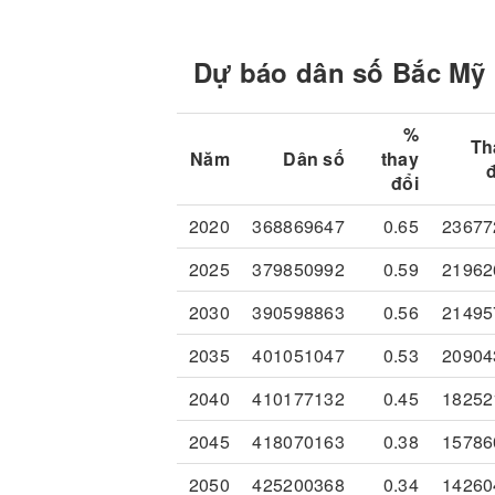
Dự báo dân số Bắc Mỹ
%
Th
Năm
Dân số
thay
đổi
2020
368869647
0.65
23677
2025
379850992
0.59
21962
2030
390598863
0.56
21495
2035
401051047
0.53
20904
2040
410177132
0.45
18252
2045
418070163
0.38
15786
2050
425200368
0.34
14260