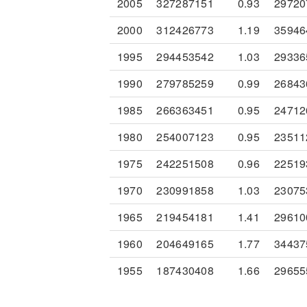
2005
327287151
0.93
29720
2000
312426773
1.19
35946
1995
294453542
1.03
29336
1990
279785259
0.99
26843
1985
266363451
0.95
24712
1980
254007123
0.95
23511
1975
242251508
0.96
22519
1970
230991858
1.03
23075
1965
219454181
1.41
29610
1960
204649165
1.77
34437
1955
187430408
1.66
29655