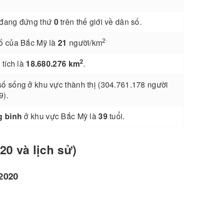
 đang đứng thứ
0
trên thế giới về dân số.
.
2
ố của Bắc Mỹ là
21
người/km
2
 tích là
18.680.276 km
.
ố sống ở khu vực thành thị (304.761.178 người
9).
g bình
ở khu vực Bắc Mỹ là
39
tuổi.
0 và lịch sử)
2020