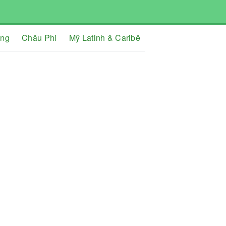
ơng
Châu Phi
Mỹ Latinh & Caribê