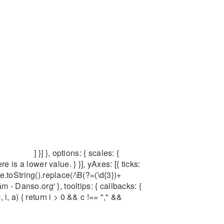
] }] }, options: { scales: {
e is a lower value. } }], yAxes: [{ ticks:
e.toString().replace(/\B(?=(\d{3})+
năm - Danso.org' }, tooltips: { callbacks: {
i, a) { return i > 0 && c !== "," &&