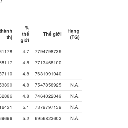
%
thành
Hạng
thế
Thế giới
thị
(TG)
giới
61178
4.7
7794798739
58117
4.8
7713468100
87110
4.8
7631091040
53390
4.8
7547858925
N.A.
62886
4.8
7464022049
N.A.
16421
5.1
7379797139
N.A.
69696
5.2
6956823603
N.A.