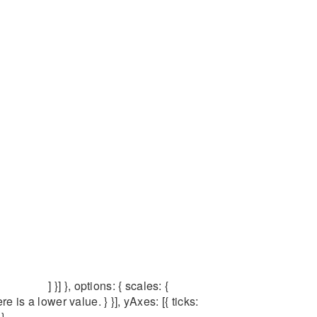
] }] }, options: { scales: {
e is a lower value. } }], yAxes: [{ ticks:
 }