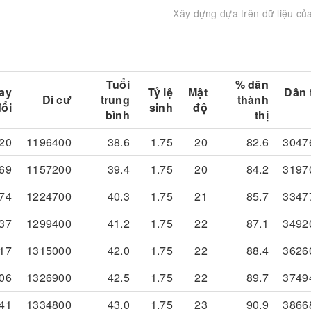
Xây dựng dựa trên dữ liệu củ
Tuổi
% dân
ay
Tỷ lệ
Mật
Dân 
Di cư
trung
thành
đổi
sinh
độ
bình
thị
20
1196400
38.6
1.75
20
82.6
3047
69
1157200
39.4
1.75
20
84.2
3197
74
1224700
40.3
1.75
21
85.7
3347
37
1299400
41.2
1.75
22
87.1
3492
17
1315000
42.0
1.75
22
88.4
3626
06
1326900
42.5
1.75
22
89.7
3749
41
1334800
43.0
1.75
23
90.9
3866