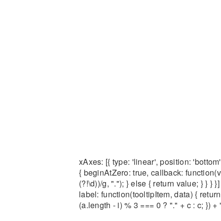
xAxes: [{ type: 'linear', position: 'botto
{ beginAtZero: true, callback: function(v
(?!\d))/g, "."); } else { return value; } } 
label: function(tooltipItem, data) { retur
(a.length - i) % 3 === 0 ? "." + c : c; }) + " 