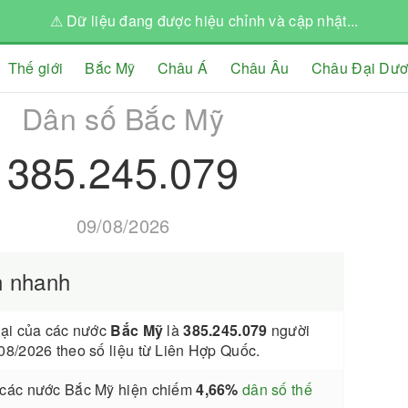
⚠ Dữ liệu đang được hiệu chỉnh và cập nhật...
Thế giới
Bắc Mỹ
Châu Á
Châu Âu
Châu Đại Dư
Dân số Bắc Mỹ
385.245.079
09/08/2026
n nhanh
tại của các nước
Bắc Mỹ
là
385.245.079
người
08/2026 theo số liệu từ Liên Hợp Quốc.
 các nước Bắc Mỹ hiện chiếm
4,66%
dân số thế