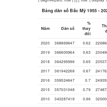
Bảng dân số Bắc Mỹ 1955 - 20
%
Th
Năm
Dân số
thay
đổi
2020
368869647
0.62
22686
2019
366600964
0.63
23049
2018
364295996
0.65
23537
2017
361942268
0.67
24176
2016
359524647
0.7
24935
2015
357031048
0.79
27487
2010
343287419
0.96
32000